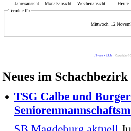
Jahresansicht
Monatsansicht
Wochenansicht
Heute
Termine für
Mittwoch, 12 Novem
JEvents v1.5.5e
Copyright © 
Neues im Schachbezirk
TSG Calbe und Burger
Seniorenmannschaftsme
SB Magdeburg aktuell
Ju