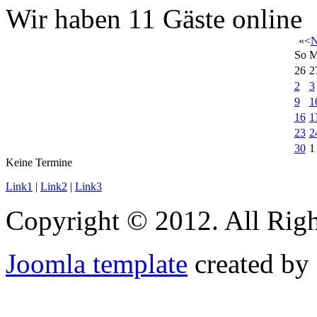
Wir haben 11 Gäste online
«
<
N
So
M
26
2
2
3
9
1
16
1
23
2
30
1
Keine Termine
Link1
|
Link2
|
Link3
Copyright © 2012. All Righ
Joomla template
created by